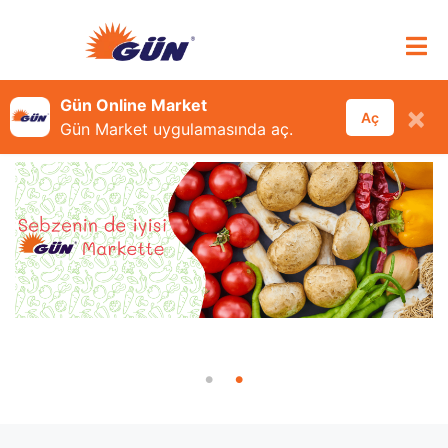
Gün Online Market
×
Aç
Gün Market uygulamasında aç.